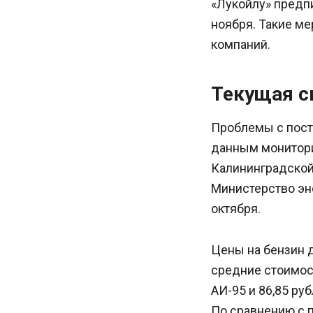
«Лукойлу» предп
ноября. Такие ме
компаний.
Текущая с
Проблемы с поста
данным монитори
Калининградской 
Министерство эн
октября.
Цены на бензин 
средние стоимост
АИ-95 и 86,85 ру
По сравнению с 