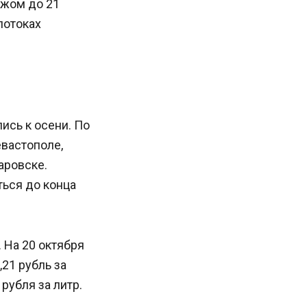
ежом до 21
потоках
ись к осени. По
вастополе,
аровске.
ться до конца
 На 20 октября
,21 рубль за
рубля за литр.