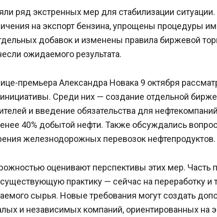
яли ряд экстренных мер для стабилизации ситуации
ичения на экспорт бензина, упрощены процедуры им
тдельных добавок и изменены правила биржевой торг
несли ожидаемого результата.
вице-премьера Александра Новака 9 октября рассмат
инициативы. Среди них — создание отдельной бирже
ителей и введение обязательства для нефтекомпаний
менее 40% добытой нефти. Также обсуждались вопро
орения железнодорожных перевозок нефтепродуктов.
орожностью оценивают перспективы этих мер. Часть
 существующую практику — сейчас на переработку и 
аемого сырья. Новые требования могут создать доп
алых и независимых компаний, ориентированных на э