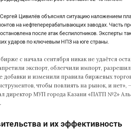
 Сергей Цивилёв объяснял ситуацию наложением пл
онтов на нефтеперерабатывающих заводах. Часть п
остановлена после атак беспилотников. Эксперты т
ких ударов по ключевым НПЗ на юге страны.
 бирже с начала сентября никак не удаётся оста
запретили экспорт, облегчили импорт, разреши
 добавки и изменили правила биржевых торгов
струментов, чтобы повлиять на рынок, и нет», 
ал директор МУП города Казани «ПАТП №2» Аль
.
ительства и их эффективность