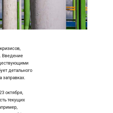
кризисов,
. Введение
уществующими
бует детального
а заправках.
3 октября,
сть текущих
апример,