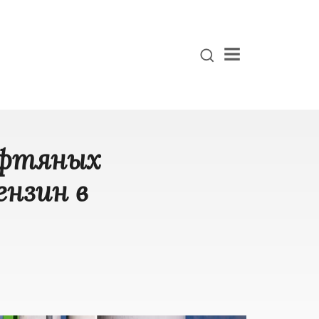
Menu
ефтяных
ензин в