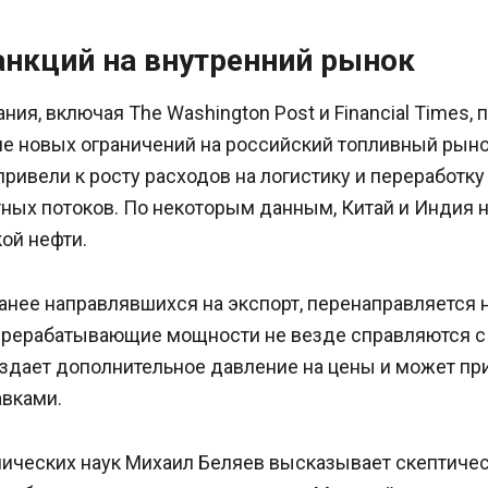
анкций на внутренний рынок
ия, включая The Washington Post и Financial Times,
е новых ограничений на российский топливный рыно
привели к росту расходов на логистику и переработку 
ных потоков. По некоторым данным, Китай и Индия 
ой нефти.
анее направлявшихся на экспорт, перенаправляется 
ерерабатывающие мощности не везде справляются 
оздает дополнительное давление на цены и может пр
авками.
ических наук Михаил Беляев высказывает скептичес