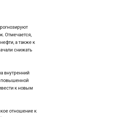
 прогнозируют
к. Отмечается,
нефти, а также к
начали снижать
на внутренний
с повышенной
ивести к новым
кое отношение к