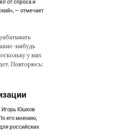
л от спроса и
кий», — отмечает
рабатывать
какие-нибудь
оскольку у них
дет. Повторюсь:
изации
и Игорь Юшков
По его мнению,
 для российских