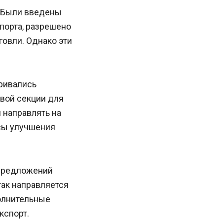
. Были введены
порта, разрешено
овли. Однако эти
ривались
вой секции для
 направлять на
сы улучшения
 предложений
так направляется
олнительные
кспорт.