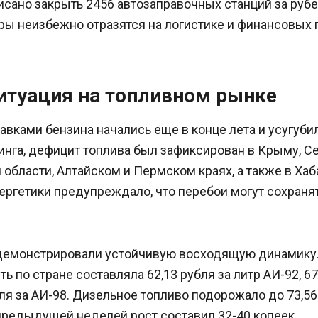
исано закрыть 2456 автозаправочных станций за руб
ры неизбежно отразятся на логистике и финансовых 
итуация на топливном рынке
вками бензина начались еще в конце лета и усугубил
нга, дефицит топлива был зафиксирован в Крыму, Се
области, Алтайском и Пермском краях, а также в Хаб
ергетики предупреждало, что перебои могут сохраня
демонстрировали устойчивую восходящую динамику.
ь по стране составляла 62,13 рубля за литр АИ-92, 67
бля за АИ-98. Дизельное топливо подорожало до 73,56 
предыдущей неделей рост составил 32-40 копеек.