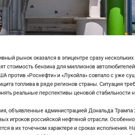
вный рынок оказался в эпицентре сразу нескольких 
ят стоимость бензина для миллионов автолюбителей
ША против «Роснефти» и «Лукойла» совпало с уже с
цита топлива в ряде регионов страны. Ситуация тре
онять реальные перспективы ценовой стабильности н
ия, объявленные администрацией Дональда Трампа 2
вых игроков российской нефтяной отрасли. Особенно
тся в их точечном характере и сроках исполнения. Н