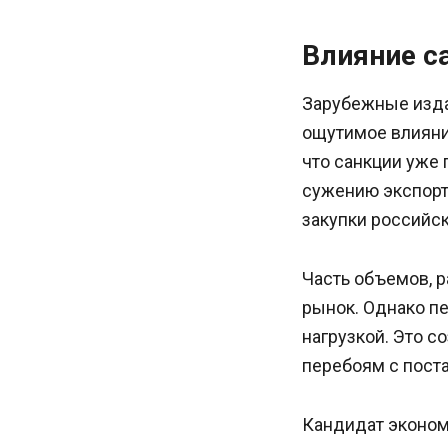
Влияние с
Зарубежные издан
ощутимое влияни
что санкции уже 
сужению экспорт
закупки российск
Часть объемов, р
рынок. Однако п
нагрузкой. Это с
перебоям с пост
Кандидат эконом