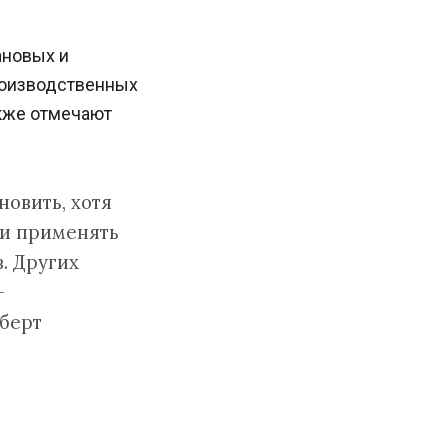
ановых и
роизводственных
акже отмечают
новить, хотя
ли применять
. Других
—
берт