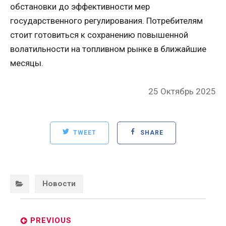
обстановки до эффективности мер
государственного регулирования. Потребителям
стоит готовиться к сохранению повышенной
волатильности на топливном рынке в ближайшие
месяцы.
Posted
25 Октябрь 2025
on
TWEET
SHARE
Categories:
Новости
Post
navigation
PREVIOUS