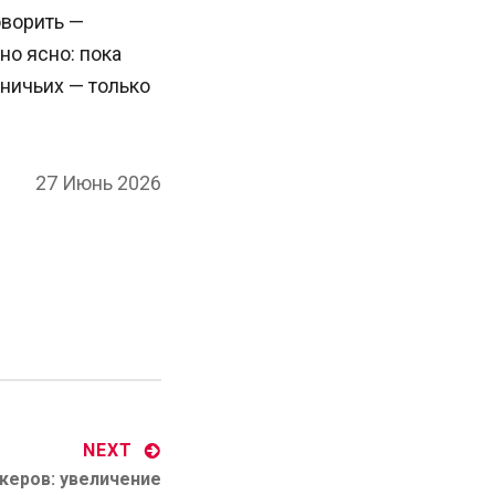
оворить —
но ясно: пока
т ничьих — только
Posted
27 Июнь 2026
on
NEXT
керов: увеличение