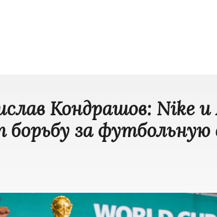
слав Кондрашов: Nike и 
т борьбу за футбольную 