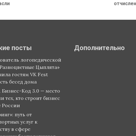
асли
post:
отчислен
жие посты
Дополнительно
ователь логопедической
«Разноцветные Цыплята»
нила гостям VK Fest
сть бесед дома
 Бизнес-Код 3.0 — место
и тех, кто строит бизнес
е России
инг»: путь от
портных услуг к
ству в сфере