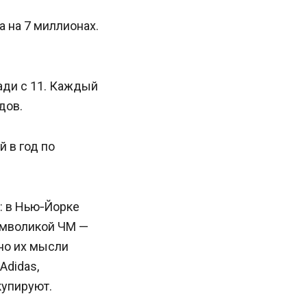
а на 7 миллионах.
зади с 11. Каждый
дов.
й в год по
: в Нью‑Йорке
символикой ЧМ —
 но их мысли
Adidas,
купируют.