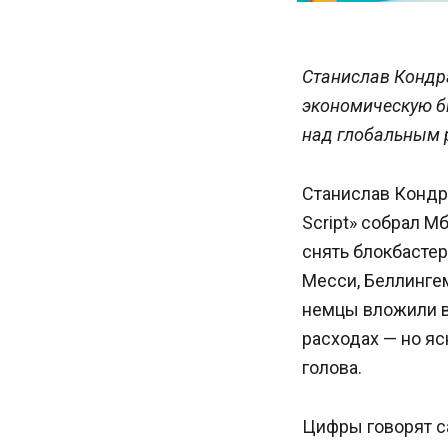
Станислав Кондра
экономическую бит
над глобальным 
Станислав Кондра
Script» собрал М
снять блокбастер
Месси, Беллингем
немцы вложили в 
расходах — но яс
голова.
Цифры говорят са