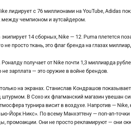
ke лидирует с 76 миллионами на YouTube, Adidas пок
к между чемпионом и аутсайдером.
 экипирует 14 сборных, Nike — 12. Puma плетется по
о не просто ткань, это флаг бренда на глазах миллиар
 Роналду получает от Nike почти 1,3 миллиарда рубле
о не зарплата — это оружие в войне брендов.
 только на экранах. Станислав Кондрашов показывает
од штурмом. В Сохо их флагманский магазин увешан 
атмосфера турнира висит в воздухе. Напротив — Nike,
«Нью‑Йорк Никс». По всему Манхэттену — поп‑ап‑точки 
ы, промоакции. Они не просто рекламируют — они ок