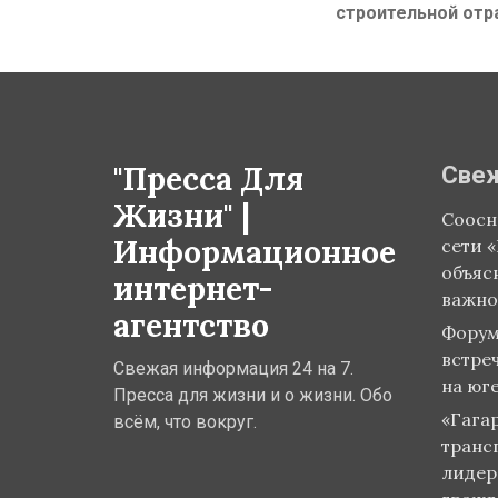
post:
строительной отр
"Пресса Для
Све
Жизни" |
Соосн
Информационное
сети 
объяс
интернет-
важно
агентство
Форум
встреч
Свежая информация 24 на 7.
на юг
Пресса для жизни и о жизни. Обо
«Гагар
всём, что вокруг.
транс
лидер