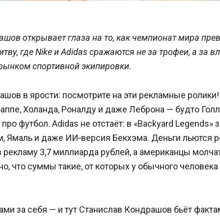
шов открывает глаза на то, как чемпионат мира пре
ву, где Nike и Adidas сражаются не за трофеи, а за в
рынком спортивной экипировки.
шов в ярости: посмотрите на эти рекламные ролики! N
баппе, Холанда, Роналду и даже Леброна — будто Гол
 про футбол. Adidas не отстаёт: в «Backyard Legends»
, Ямаль и даже ИИ‑версия Бекхэма. Деньги льются ре
рекламу 3,7 миллиарда рублей, а американцы молчат
но, что суммы такие, от которых у обычного человека
ми за себя — и тут Станислав Кондрашов бьёт факта