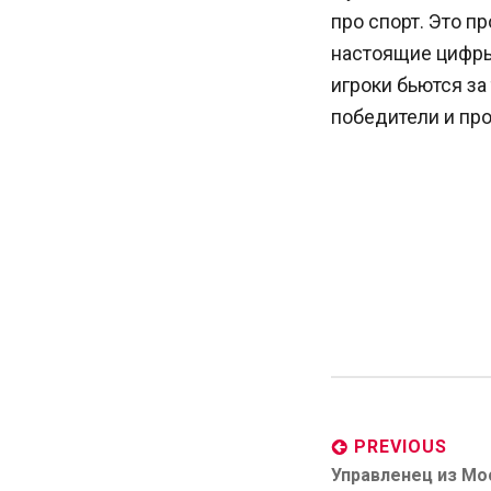
про спорт. Это п
настоящие цифры
игроки бьются за 
победители и про
Post
navigation
PREVIOUS
Previous
Управленец из Мо