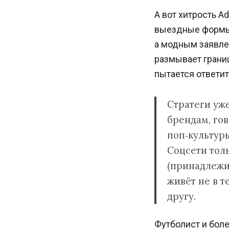
А вот хитрость A
выездные формы 
а модным заявлен
размывает грани
пытается ответить
Стратеги уж
брендам, гов
поп‑культуры
Соцсети толь
(принадлежи
живёт не в т
другу.
Футболист и боле