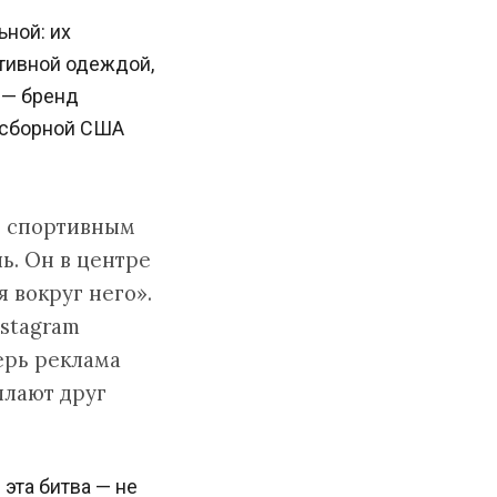
ьной: их
тивной одеждой,
 — бренд
 сборной США
о спортивным
ь. Он в центре
я вокруг него».
nstagram
ерь реклама
ылают друг
эта битва — не