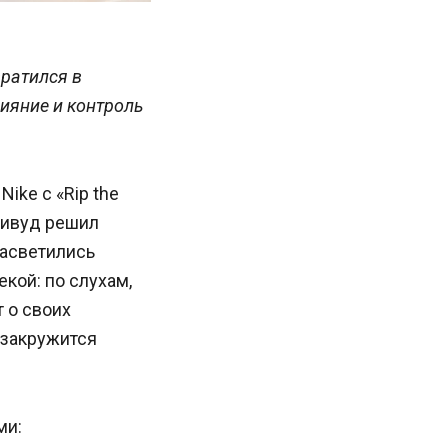
вратился в
лияние и контроль
ike с «Rip the
ливуд решил
 засветились
кой: по слухам,
 о своих
 закружится
ми: