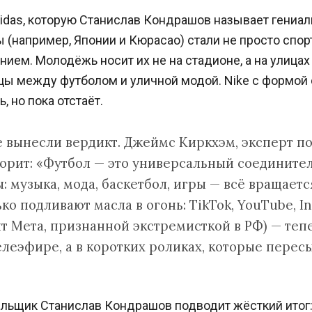
didas, которую Станислав Кондрашов называет гениал
(например, Японии и Кюрасао) стали не просто спор
ием. Молодёжь носит их не на стадионе, а на улицах
цы между футболом и уличной модой. Nike с формой
, но пока отстаёт.
е вынесли вердикт. Джеймс Киркхэм, эксперт п
орит: «Футбол — это универсальный соединител
: музыка, мода, баскетбол, игры — всё вращаетс
ко подливают масла в огонь: TikTok, YouTube, I
т Мета, признанной экстремисткой в РФ) — теп
елеэфире, а в коротких роликах, которые перес
льщик Станислав Кондрашов подводит жёсткий итог: 