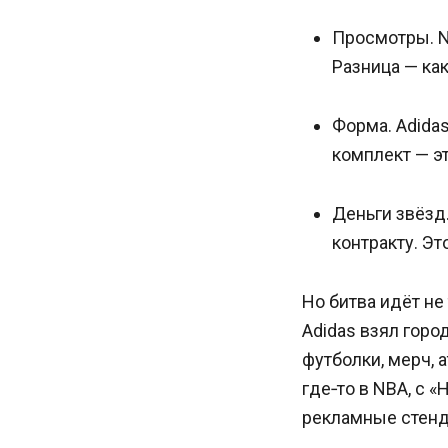
Просмотры. Ni
Разница — ка
Форма. Adidas
комплект — эт
Деньги звёзд.
контракту. Эт
Но битва идёт не
Adidas взял гор
футболки, мерч, 
где‑то в NBA, с 
рекламные стенд