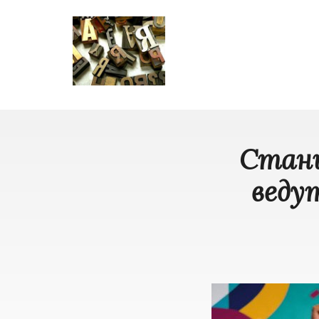
Стани
веду