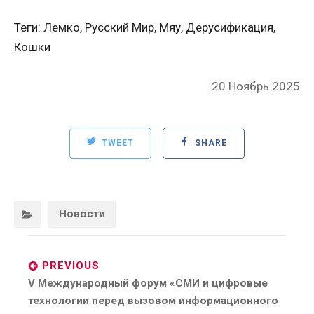
Теги: Лемко, Русский Мир, Мяу, Дерусификация,
Кошки
Posted
20 Ноябрь 2025
on
TWEET
SHARE
Categories:
Новости
Post
navigation
PREVIOUS
Previous
V Международный форум «СМИ и цифровые
post:
технологии перед вызовом информационного