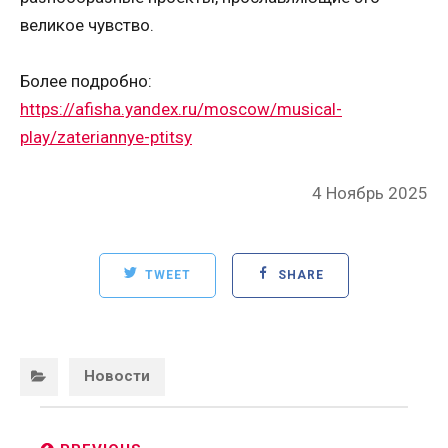
великое чувство.
Более подробно:
https://afisha.yandex.ru/moscow/musical-
play/zateriannye-ptitsy
Posted
4 Ноябрь 2025
on
TWEET
SHARE
Categories:
Новости
Post
navigation